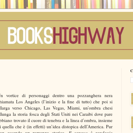
C
n vortice di personaggi dentro una pozzanghera nera
hiamata Los Angeles (l’inizio e la fine di tutto) che poi si
llarga verso Chicago, Las Vegas, Miami, un’ombra chesi
llunga la storia fosca degli Stati Uniti nei Caraibi dove pare
bbiano trovato il cuore di tenebra e la linea d’ombra, insieme
i quella che è (in effetti) un’idea distopica dell’America. Pur
on essendo un romanzo storico,
Il sangue è randagio