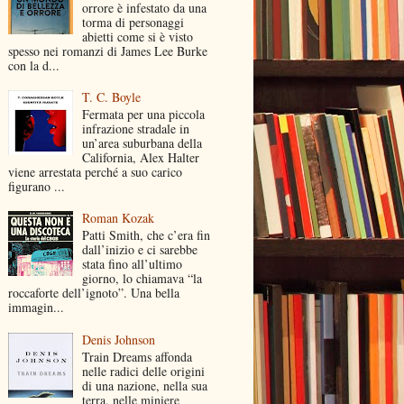
orrore è infestato da una
torma di personaggi
abietti come si è visto
spesso nei romanzi di James Lee Burke
con la d...
T. C. Boyle
Fermata per una piccola
infrazione stradale in
un’area suburbana della
California, Alex Halter
viene arrestata perché a suo carico
figurano ...
Roman Kozak
Patti Smith, che c’era fin
dall’inizio e ci sarebbe
stata fino all’ultimo
giorno, lo chiamava “la
roccaforte dell’ignoto”. Una bella
immagin...
Denis Johnson
Train Dreams affonda
nelle radici delle origini
di una nazione, nella sua
terra, nelle miniere