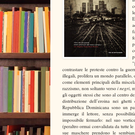
c
l
E
a
f
f
p
c
p
“
contrastare le proteste contro la guerr
illegali, prolifera un mondo parallelo, 
come elementi principali della miscel
razzismo, non soltanto verso
i negri
, 
gli oggetti stessi che sono al centro d
distribuzione dell’eroina nei ghetti
Repubblica Dominicana sono un part
immerge il lettore, senza possibili
impossibile fermarlo: nel suo vortic
(peraltro ormai convalidata da tutte le 
sue maschere prendono le sembianze 