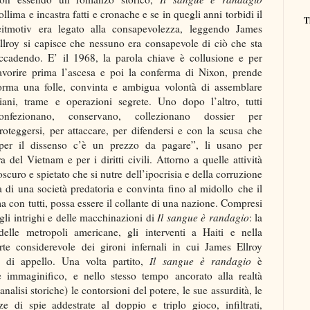
ollima e incastra fatti e cronache e se in quegli anni torbidi il
T
eitmotiv era legato alla consapevolezza, leggendo James
llroy si capisce che nessuno era consapevole di ciò che sta
ccadendo. E’ il 1968, la parola chiave è collusione e per
avorire prima l’ascesa e poi la conferma di Nixon, prende
orma una folle, convinta e ambigua volontà di assemblare
iani, trame e operazioni segrete. Uno dopo l’altro, tutti
onfezionano, conservano, collezionano dossier per
roteggersi, per attaccare, per difendersi e con la scusa che
per il dissenso c’è un prezzo da pagare”, li usano per
a del Vietnam e per i diritti civili. Attorno a quelle attività
oscuro e spietato che si nutre dell’ipocrisia e della corruzione
a di una società predatoria e convinta
fino al midollo
che il
ma con tutti, possa essere il collante di una nazione. Compresi
egli intrighi e delle macchinazioni di
Il sangue è randagio
: la
 delle metropoli americane, gli interventi a Haiti e nella
e considerevole dei gironi infernali in cui James Ellroy
tà di appello. Una volta partito,
Il sangue è randagio
è
e immaginifico, e nello stesso tempo ancorato alla realtà
analisi storiche) le contorsioni del potere, le sue assurdità, le
di spie addestrate al doppio e triplo gioco, infiltrati,