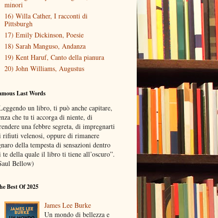
minori
16) Willa Cather, I racconti di
Pittsburgh
17) Emily Dickinson, Poesie
18) Sarah Manguso, Andanza
19) Kent Haruf, Canto della pianura
20) John Williams, Augustus
amous Last Words
Leggendo un libro, ti può anche capitare,
enza che tu ti accorga di niente, di
rendere una febbre segreta, di impregnarti
i rifiuti velenosi, oppure di rimanere
gnaro della tempesta di sensazioni dentro
i te della quale il libro ti tiene all’oscuro”.
Saul Bellow)
he Best Of 2025
James Lee Burke
Un mondo di bellezza e