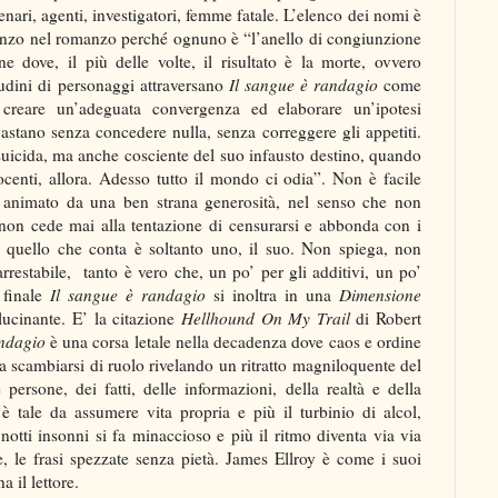
enari, agenti, investigatori, femme fatale. L’elenco dei nomi è
omanzo nel romanzo perché ognuno è “l’anello di congiunzione
e dove, il più delle volte, il risultato è la morte, ovvero
tudini di personaggi attraversano
Il sangue è randagio
come
creare un’adeguata convergenza ed elaborare un’ipotesi
astano senza concedere nulla, senza correggere gli appetiti.
 suicida, ma anche cosciente del suo infausto destino, quando
nti, allora. Adesso tutto il mondo ci odia”. Non è facile
è animato da una ben strana generosità, nel senso che non
 non cede mai alla tentazione di censurarsi e abbonda con i
a, quello che conta è soltanto uno, il suo. Non spiega, non
arrestabile, tanto è vero che, un po’ per gli additivi, un po’
e finale
Il sangue è randagio
si inoltra in una
Dimensione
lucinante. E’ la citazione
Hellhound On My Trail
di Robert
andagio
è una corsa letale nella decadenza dove caos e ordine
a scambiarsi di ruolo rivelando un ritratto magniloquente del
persone, dei fatti, delle informazioni, della realtà e della
 è tale da assumere vita propria e più il turbinio di alcol,
 notti insonni si fa minaccioso e più il ritmo diventa via via
e, le frasi spezzate senza pietà. James Ellroy è come i suoi
a il lettore.