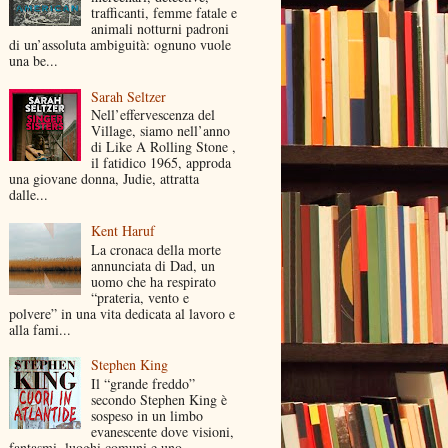
trafficanti, femme fatale e
animali notturni padroni
di un’assoluta ambiguità: ognuno vuole
una be...
Sarah Seltzer
Nell’effervescenza del
Village, siamo nell’anno
di Like A Rolling Stone ,
il fatidico 1965, approda
una giovane donna, Judie, attratta
dalle...
Kent Haruf
La cronaca della morte
annunciata di Dad, un
uomo che ha respirato
“prateria, vento e
polvere” in una vita dedicata al lavoro e
alla fami...
Stephen King
Il “grande freddo”
secondo Stephen King è
sospeso in un limbo
evanescente dove visioni,
fantasmi, luoghi comuni e uno