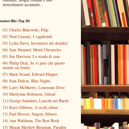
straordinario accumulo...
reatest Hits (Top 20)
01) Charles Bukowski, Pulp
02) Neal Cassady, I vagabondi
03) Lydia Davis, Inventario dei desideri
04) Sam Shepard, Motel Chronicles
05) Jim Harrison, La strada di casa
06) Philip Dick, Se vi pare che questo
mondo sia brutto
07) Mark Strand, Edward Hopper
08) Joan Didion, Blue Nights
09) Larry McMurtry, Lonesome Dove
10) Marilynne Robinson, Gilead
11) George Saunders, Lincoln nel Bardo
12) Kaye Gibbons, A occhi chiusi
13) Paul Hoover, Saigon, Illinois
14) Ann Waldman, The Beat Book
15) Megan Mayhew Bergman, Paradisi