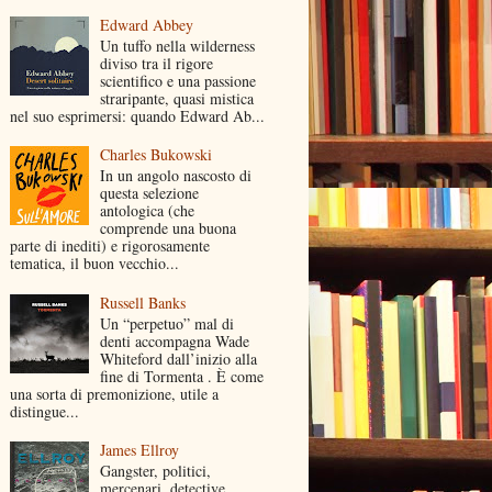
Edward Abbey
Un tuffo nella wilderness
diviso tra il rigore
scientifico e una passione
straripante, quasi mistica
nel suo esprimersi: quando Edward Ab...
Charles Bukowski
In un angolo nascosto di
questa selezione
antologica (che
comprende una buona
parte di inediti) e rigorosamente
tematica, il buon vecchio...
Russell Banks
Un “perpetuo” mal di
denti accompagna Wade
Whiteford dall’inizio alla
fine di Tormenta . È come
una sorta di premonizione, utile a
distingue...
James Ellroy
Gangster, politici,
mercenari, detective,