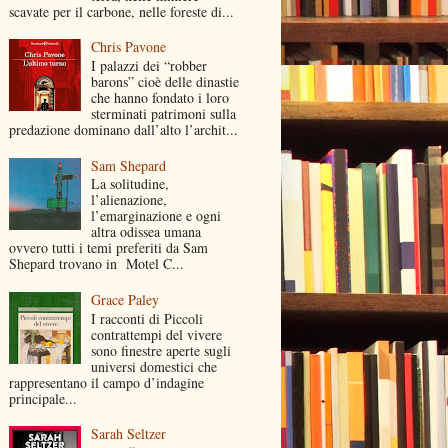
scavate per il carbone, nelle foreste di...
Chris Pavone
I palazzi dei “robber
barons” cioè delle dinastie
che hanno fondato i loro
sterminati patrimoni sulla
predazione dominano dall’alto l’archit...
Sam Shepard
La solitudine,
l’alienazione,
l’emarginazione e ogni
altra odissea umana
ovvero tutti i temi preferiti da Sam
Shepard trovano in Motel C...
Grace Paley
I racconti di Piccoli
contrattempi del vivere
sono finestre aperte sugli
universi domestici che
rappresentano il campo d’indagine
principale...
Sarah Seltzer