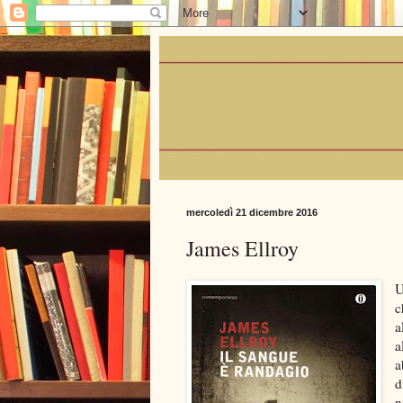
mercoledì 21 dicembre 2016
James Ellroy
U
c
a
a
a
d
n