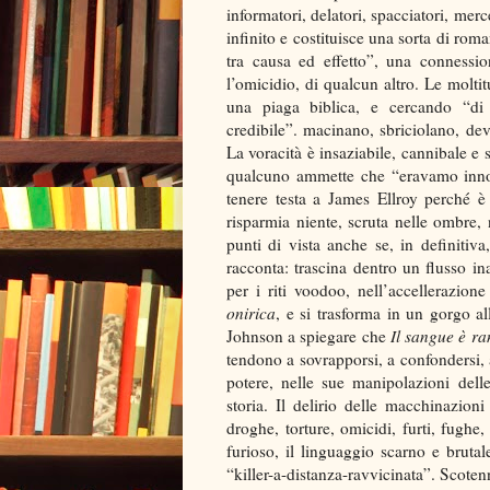
informatori, delatori, spacciatori, merc
infinito e costituisce una sorta di r
tra causa ed effetto”, una connession
l’omicidio, di qualcun altro. Le molti
una piaga biblica, e cercando “di 
credibile”. macinano, sbriciolano, dev
La voracità è insaziabile, cannibale e
qualcuno ammette che “eravamo innoce
tenere testa a James Ellroy perché 
risparmi
a niente, scruta nelle ombre,
punti di vista anche se, in definitiv
racconta: trascina dentro un flusso in
per i riti voodoo, nell’accellerazion
onirica
, e si trasforma in un gorgo al
Johnson a spiegare che
Il sangue è r
tendono a sovrapporsi, a confondersi, 
potere, nelle sue manipolazioni delle 
storia. Il delirio delle macchinazioni
droghe, torture, omicidi, furti, fughe,
furioso, il linguaggio scarno e brutal
“killer-a-distanza-ravvicinata”. Scotenn