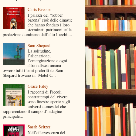
Chris Pavone
I palazzi dei “robber
barons” cioè delle dinastie
che hanno fondato i loro
sterminati patrimoni sulla
predazione dominano dall’alto l’archit...
Sam Shepard
La solitudine,
l’alienazione,
l’emarginazione e ogni
altra odissea umana
ovvero tutti i temi preferiti da Sam
Shepard trovano in Motel C...
Grace Paley
I racconti di Piccoli
contrattempi del vivere
sono finestre aperte sugli
universi domestici che
rappresentano il campo d’indagine
principale...
Sarah Seltzer
Nell’effervescenza del