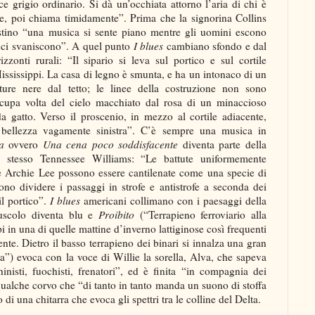
 grigio ordinario. Si dà un’occhiata attorno l’aria di chi è
te, poi chiama timidamente”. Prima che la signorina Collins
stino “una musica si sente piano mentre gli uomini escono
luci svaniscono”. A quel punto
I blues
cambiano sfondo e dal
zonti rurali: “Il sipario si leva sul portico e sul cortile
ssissippi. La casa di legno è smunta, e ha un intonaco di un
ature nere dal tetto; le linee della costruzione non sono
 cupa volta del cielo macchiato dal rosa di un minaccioso
a gatto. Verso il proscenio, in mezzo al cortile adiacente,
bellezza vagamente sinistra”. C’è sempre una musica in
a
ovvero
Una cena poco soddisfacente
diventa parte della
 stesso Tennessee Williams: “Le battute uniformemente
e Archie Lee possono essere cantilenate come una specie di
ono dividere i passaggi in strofe e antistrofe a seconda dei
l portico”.
I blues
americani collimano con i paesaggi della
puscolo diventa blu e
Proibito
(“Terrapieno ferroviario alla
pi in una di quelle mattine d’inverno lattiginose così frequenti
nte. Dietro il basso terrapieno dei binari si innalza una gran
a”) evoca con la voce di Willie la sorella, Alva, che sapeva
inisti, fuochisti, frenatori”, ed è finita “in compagnia dei
 qualche corvo che “di tanto in tanto manda un suono di stoffa
di una chitarra che evoca gli spettri tra le colline del Delta.