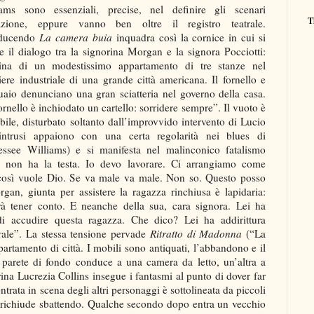
iams sono essenziali, precise, nel definire gli scenari
T
’azione, eppure vanno ben oltre il registro teatrale.
oducendo
La camera buia
inquadra così la cornice in cui si
e il dialogo tra la signorina Morgan e la signora Pocciotti:
ina di un modestissimo appartamento di tre stanze nel
iere industriale di una grande città americana. Il fornello e
uaio denunciano una gran sciatteria nel governo della casa.
ornello è inchiodato un cartello: sorridere sempre”. Il vuoto è
bile, disturbato soltanto dall’improvvido intervento di Lucio
 intrusi appaiono con una certa regolarità nei blues di
essee Williams) e si manifesta nel malinconico fatalismo
to non ha la testa. Io devo lavorare. Ci arrangiamo come
 così vuole Dio. Se va male va male. Non so. Questo posso
rgan, giunta per assistere la ragazza rinchiusa è lapidaria:
à tener conto. E neanche della sua, cara signora. Lei ha
di accudire questa ragazza. Che dico? Lei ha addirittura
rale”. La stessa tensione pervade
Ritratto di Madonna
(“La
rtamento di città. I mobili sono antiquati, l’abbandono e il
parete di fondo conduce a una camera da letto, un’altra a
rina Lucrezia Collins insegue i fantasmi al punto di dover far
ntrata in scena degli altri personaggi è sottolineata da piccoli
si richiude sbattendo. Qualche secondo dopo entra un vecchio