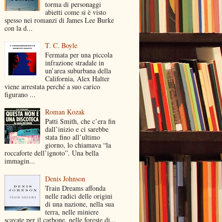
torma di personaggi
abietti come si è visto
spesso nei romanzi di James Lee Burke
con la d...
T. C. Boyle
Fermata per una piccola
infrazione stradale in
un’area suburbana della
California, Alex Halter
viene arrestata perché a suo carico
figurano ...
Roman Kozak
Patti Smith, che c’era fin
dall’inizio e ci sarebbe
stata fino all’ultimo
giorno, lo chiamava “la
roccaforte dell’ignoto”. Una bella
immagin...
Denis Johnson
Train Dreams affonda
nelle radici delle origini
di una nazione, nella sua
terra, nelle miniere
scavate per il carbone, nelle foreste di...