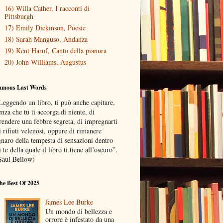
16) Willa Cather, I racconti di
Pittsburgh
17) Emily Dickinson, Poesie
18) Sarah Manguso, Andanza
19) Kent Haruf, Canto della pianura
20) John Williams, Augustus
amous Last Words
Leggendo un libro, ti può anche capitare,
enza che tu ti accorga di niente, di
rendere una febbre segreta, di impregnarti
i rifiuti velenosi, oppure di rimanere
gnaro della tempesta di sensazioni dentro
i te della quale il libro ti tiene all’oscuro”.
Saul Bellow)
he Best Of 2025
James Lee Burke
Un mondo di bellezza e
orrore è infestato da una