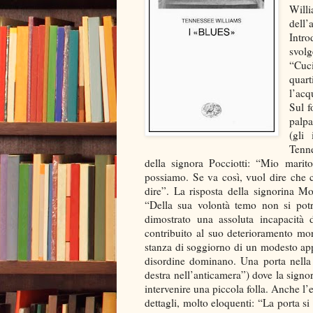
Will
dell
Intr
svolg
“Cuc
quart
l’acq
Sul f
palpa
(gli
Tenn
della signora Pocciotti: “Mio mari
possiamo. Se va così, vuol dire che
dire”. La risposta della signorina Mo
“Della sua volontà temo non si potr
dimostrato una assoluta incapacità 
contribuito al suo deterioramento mo
stanza di soggiorno di un modesto appa
disordine dominano. Una porta nella 
destra nell’anticamera”) dove la signo
intervenire una piccola folla. Anche l’e
dettagli, molto eloquenti: “La porta 