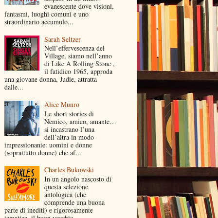
evanescente dove visioni,
fantasmi, luoghi comuni e uno
straordinario accumulo...
Sarah Seltzer
Nell’effervescenza del
Village, siamo nell’anno
di Like A Rolling Stone ,
il fatidico 1965, approda
una giovane donna, Judie, attratta
dalle...
Alice Munro
Le short stories di
Nemico, amico, amante…
si incastrano l’una
dell’altra in modo
impressionante: uomini e donne
(soprattutto donne) che af...
Charles Bukowski
In un angolo nascosto di
questa selezione
antologica (che
comprende una buona
parte di inediti) e rigorosamente
tematica, il buon vecchio...