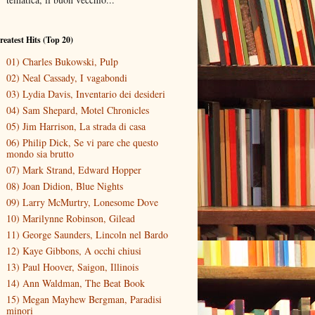
reatest Hits (Top 20)
01) Charles Bukowski, Pulp
02) Neal Cassady, I vagabondi
03) Lydia Davis, Inventario dei desideri
04) Sam Shepard, Motel Chronicles
05) Jim Harrison, La strada di casa
06) Philip Dick, Se vi pare che questo
mondo sia brutto
07) Mark Strand, Edward Hopper
08) Joan Didion, Blue Nights
09) Larry McMurtry, Lonesome Dove
10) Marilynne Robinson, Gilead
11) George Saunders, Lincoln nel Bardo
12) Kaye Gibbons, A occhi chiusi
13) Paul Hoover, Saigon, Illinois
14) Ann Waldman, The Beat Book
15) Megan Mayhew Bergman, Paradisi
minori