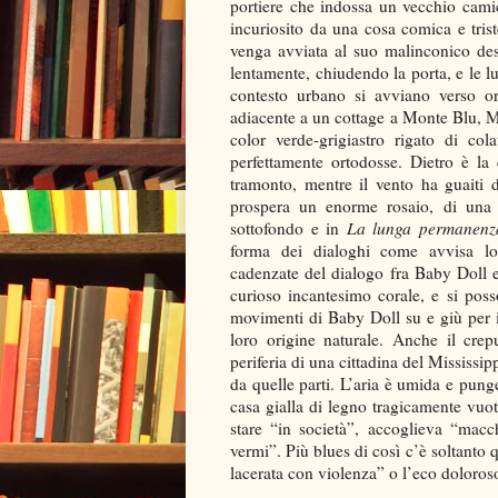
portiere che indossa un vecchio camice
incuriosito da una cosa comica e tris
venga avviata al suo malinconico de
lentamente, chiudendo la porta, e le 
contesto urbano si avviano verso oriz
adiacente a un cottage a Monte Blu, Mi
color verde-grigiastro rigato di col
perfettamente ortodosse. Dietro è la
tramonto, mentre il vento ha guaiti d
prospera un enorme rosaio, di una 
sottofondo e in
La lunga permanenz
forma dei dialoghi come avvisa lo
cadenzate del dialogo fra Baby Doll 
curioso incantesimo corale, e si poss
movimenti di Baby Doll su e giù per i
loro origine naturale. Anche il cre
periferia di una cittadina del Mississip
da quelle parti. L’aria è umida e punge
casa gialla di legno tragicamente vuot
stare “in società”, accoglieva “macch
vermi”. Più blues di così c’è soltanto
lacerata con violenza” o l’eco doloroso 