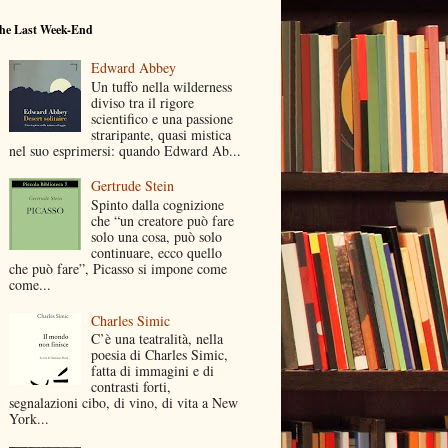
he Last Week-End
Edward Abbey
Un tuffo nella wilderness
diviso tra il rigore
scientifico e una passione
straripante, quasi mistica
nel suo esprimersi: quando Edward Ab...
Gertrude Stein
Spinto dalla cognizione
che “un creatore può fare
solo una cosa, può solo
continuare, ecco quello
che può fare”, Picasso si impone come
come...
Charles Simic
C’è una teatralità, nella
poesia di Charles Simic,
fatta di immagini e di
contrasti forti,
segnalazioni cibo, di vino, di vita a New
York...