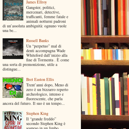
James Ellroy
Gangster, politici,
mercenari, detective,
trafficanti, femme fatale e
animali notturni padroni
di un’assoluta ambiguità: ognuno vuole
una be...
Russell Banks
Un “perpetuo” mal di
denti accompagna Wade
Whiteford dall’inizio alla
fine di Tormenta . È come
una sorta di premonizione, utile a
distingue...
Bret Easton Ellis
Trent’anni dopo, Meno di
zero è un bizzarro reperto
archeologico, intenso e
fluorescente, che parla
ancora del futuro. Il suo è un tempo...
Stephen King
Il “grande freddo”
secondo Stephen King è
sospeso in un limbo